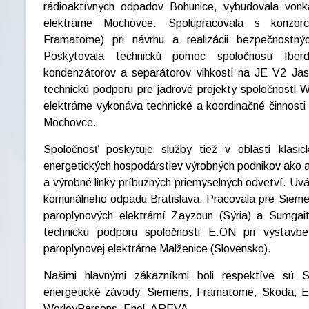
rádioaktívnych odpadov Bohunice, vybudovala vonka
elektrárne Mochovce. Spolupracovala s konz
Framatome) pri návrhu a realizácii bezpečnostn
Poskytovala technickú pomoc spoločnosti Iber
kondenzátorov a separátorov vlhkosti na JE V2 Jas
technickú podporu pre jadrové projekty spoločnosti 
elektrárne vykonáva technické a koordinačné činnost
Mochovce.
Spoločnosť poskytuje služby tiež v oblasti klasick
energetických hospodárstiev výrobných podnikov ako aj
a výrobné linky príbuzných priemyselných odvetví. U
komunálneho odpadu Bratislava. Pracovala pre Siem
paroplynových elektrární Zayzoun (Sýria) a Sumgai
technickú podporu spoločnosti E.ON pri výstavb
paroplynovej elektrárne Malženice (Slovensko).
Našimi hlavnými zákazníkmi boli respektíve sú S
energetické závody, Siemens, Framatome, Skoda, E
WorleyParsons, Enel, AREVA.