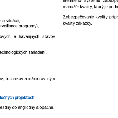
firemného systému zabezp
manažér kvality, ktorý je podr
Zabezpečovanie kvality prípr
h situácií,
kvality zákazky.
urveillance programy),
hových a havarijných stavov
echnologických zariadení,
, technikov a inžinierov iným
ločných projektoch:
eštiny do angličtiny a opačne,