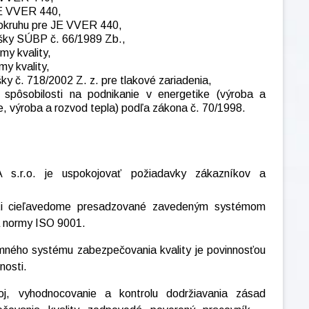
JE VVER 440,
okruhu pre JE VVER 440,
šky SÚBP č. 66/1989 Zb.,
my kvality,
my kvality,
y č. 718/2002 Z. z. pre tlakové zariadenia,
spôsobilosti na podnikanie v energetike (výroba a
ie, výroba a rozvod tepla) podľa zákona č. 70/1998.
 s.r.o. je uspokojovať požiadavky zákazníkov a
sti cieľavedome presadzované zavedeným systémom
a normy ISO 9001.
emného systému zabezpečovania kvality je povinnosťou
nosti.
oj, vyhodnocovanie a kontrolu dodržiavania zásad