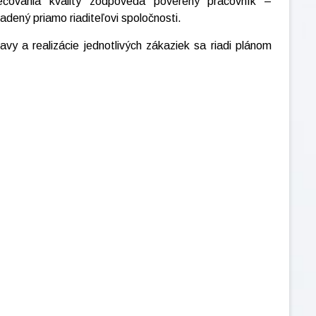
ečovania kvality zodpovedá poverený pracovník –
iadený priamo riaditeľovi spoločnosti.
avy a realizácie jednotlivých zákaziek sa riadi plánom