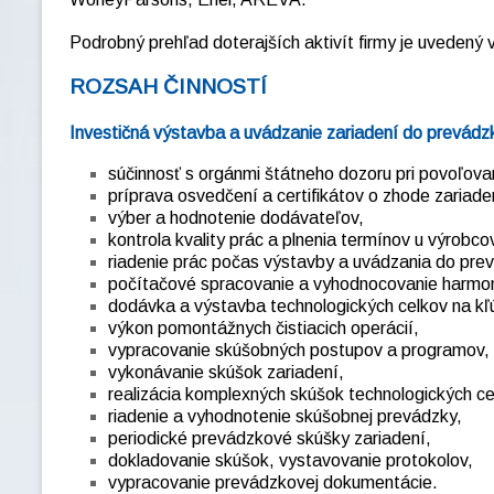
Podrobný prehľad doterajších aktivít firmy je uvedený 
ROZSAH ČINNOSTÍ
Investičná výstavba a uvádzanie zariadení do prevádz
súčinnosť s orgánmi štátneho dozoru pri povoľovaní
príprava osvedčení a certifikátov o zhode zariade
výber a hodnotenie dodávateľov,
kontrola kvality prác a plnenia termínov u výrobco
riadenie prác počas výstavby a uvádzania do pre
počítačové spracovanie a vyhodnocovanie harmo
dodávka a výstavba technologických celkov na kľ
výkon pomontážnych čistiacich operácií,
vypracovanie skúšobných postupov a programov,
vykonávanie skúšok zariadení,
realizácia komplexných skúšok technologických ce
riadenie a vyhodnotenie skúšobnej prevádzky,
periodické prevádzkové skúšky zariadení,
dokladovanie skúšok, vystavovanie protokolov,
vypracovanie prevádzkovej dokumentácie.