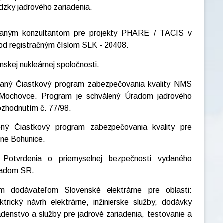
dzky jadrového zariadenia.
ovaným konzultantom pre projekty PHARE / TACIS v
 pod registračným číslom SLK - 20408.
skej nukleárnej spoločnosti.
aný Čiastkový program zabezpečovania kvality NMS
 Mochovce. Program je schválený Úradom jadrového
ozhodnutím č. 77/98.
lený Čiastkový program zabezpečovania kvality pre
árne Bohunice.
 Potvrdenia o priemyselnej bezpečnosti vydaného
radom SR.
ým dodávateľom Slovenské elektrárne pre oblasti:
trický návrh elektrárne, inžinierske služby, dodávky
denstvo a služby pre jadrové zariadenia, testovanie a