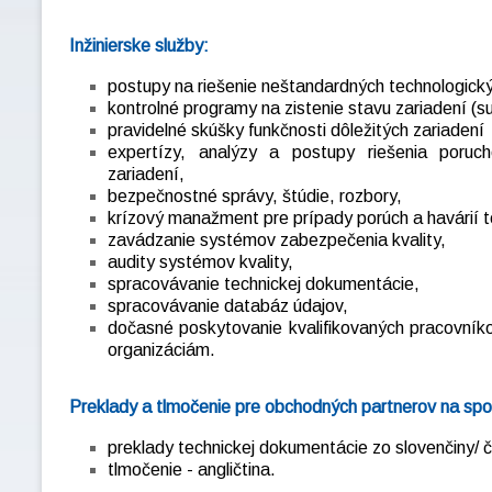
Inžinierske služby:
postupy na riešenie neštandardných technologickýc
kontrolné programy na zistenie stavu zariadení (s
pravidelné skúšky funkčnosti dôležitých zariadení
expertízy, analýzy a postupy riešenia poruc
zariadení,
bezpečnostné správy, štúdie, rozbory,
krízový manažment pre prípady porúch a havárií t
zavádzanie systémov zabezpečenia kvality,
audity systémov kvality,
spracovávanie technickej dokumentácie,
spracovávanie databáz údajov,
dočasné poskytovanie kvalifikovaných pracovníkov
organizáciám.
Preklady a tlmočenie pre obchodných partnerov na spo
preklady technickej dokumentácie zo slovenčiny/ č
tlmočenie - angličtina.