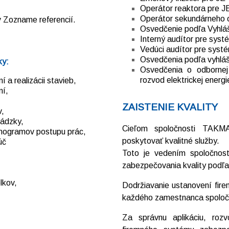
Operátor reaktora pre 
Operátor sekundárneho 
v Zozname referencií.
Osvedčenie podľa Vyhlá
Interný audítor pre systé
Vedúci audítor pre systé
Osvedčenia podľa vyhlášk
ky:
Osvedčenia o odbornej 
rozvod elektrickej energ
 a realizácii stavieb,
ní,
ZAISTENIE KVALITY
v,
vádzky,
Cieľom spoločnosti TAKMA
nogramov postupu prác,
poskytovať kvalitné služby.
úč
Toto je vedením spoločno
zabezpečovania kvality podľ
lkov,
Dodržiavanie ustanovení fir
každého zamestnanca spoloč
Za správnu aplikáciu, rozv