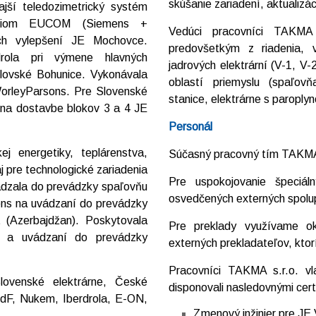
skúšanie zariadení, aktualizá
jší teledozimetrický systém
orciom EUCOM (Siemens +
Vedúci pracovníci TAKMA 
ých vylepšení JE Mochovce.
predovšetkým z riadenia,
drola pri výmene hlavných
jadrových elektrární (V-1, V
lovské Bohunice. Vykonávala
oblastí priemyslu (spaľo
WorleyParsons. Pre Slovenské
stanice, elektrárne s paroply
i na dostavbe blokov 3 a 4 JE
Personál
ej energetiky, teplárenstva,
Súčasný pracovný tím TAKMA 
 pre technologické zariadenia
Pre uspokojovanie špeciál
vádzala do prevádzky spaľovňu
osvedčených externých spolu
ens na uvádzaní do prevádzky
t (Azerbajdžan). Poskytovala
Pre preklady využívame ok
e a uvádzaní do prevádzky
externých prekladateľov, ktorí
Pracovníci TAKMA s.r.o. vla
lovenské elektrárne, České
disponovali nasledovnými certi
dF, Nukem, Iberdrola, E-ON,
Zmenový inžinier pre J