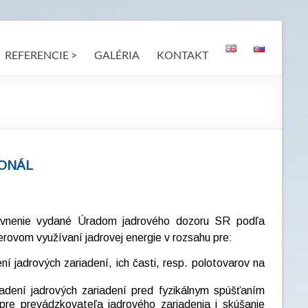
REFERENCIE >
GALÉRIA
KONTAKT
SONÁL
rávnenie vydané Úradom jadrového dozoru SR podľa
rovom využívaní jadrovej energie v rozsahu pre:
í jadrových zariadení, ich časti, resp. polotovarov na
adení jadrových zariadení pred fyzikálnym spúšťaním
pre prevádzkovateľa jadrového zariadenia i skúšanie