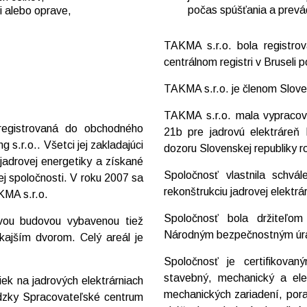
počas spúšťania a prevá
i alebo oprave,
TAKMA s.r.o. bola registr
centrálnom registri v Bruseli
TAKMA s.r.o. je členom Sloven
TAKMA s.r.o. mala vypracov
egistrovaná do obchodného
21b pre jadrovú elektráreň
.r.o.. Všetci jej zakladajúci
dozoru Slovenskej republiky r
jadrovej energetiky a získané
Spoločnosť vlastnila schvá
ej spoločnosti. V roku 2007 sa
rekonštrukciu jadrovej elektr
KMA s.r.o.
Spoločnosť bola držiteľom
ovou budovou vybavenou tiež
Národným bezpečnostným ú
nkajším dvorom. Celý areál je
Spoločnosť je certifikovan
stavebný, mechanický a elek
ek na jadrových elektrárniach
mechanických zariadení, pora
dzky Spracovateľské centrum