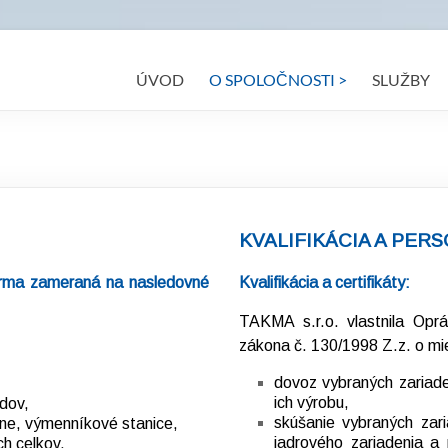
ÚVOD
O SPOLOČNOSTI >
SLUŽBY
KVALIFIKÁCIA A PER
 firma zameraná na nasledovné
Kvalifikácia a certifikáty:
TAKMA s.r.o. vlastnila Op
zákona č. 130/1998 Z.z. o mie
dovoz vybraných zariaden
ich výrobu,
dov,
skúšanie vybraných zari
lne, výmenníkové stanice,
jadrového zariadenia a 
h celkov,