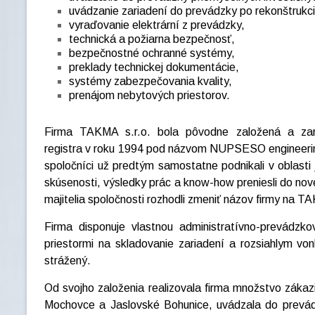
uvádzanie zariadení do prevádzky po rekonštrukci
vyraďovanie elektrární z prevádzky,
technická a požiarna bezpečnosť,
bezpečnostné ochranné systémy,
preklady technickej dokumentácie,
systémy zabezpečovania kvality,
prenájom nebytových priestorov.
Firma TAKMA s.r.o. bola pôvodne založená a zar
registra v roku 1994 pod názvom NUPSESO engineering s
spoločníci už predtým samostatne podnikali v oblasti 
skúsenosti, výsledky prác a know-how preniesli do nov
majitelia spoločnosti rozhodli zmeniť názov firmy na TA
Firma disponuje vlastnou administratívno-prevádzk
priestormi na skladovanie zariadení a rozsiahlym vo
strážený.
Od svojho založenia realizovala firma množstvo zákazi
Mochovce a Jaslovské Bohunice, uvádzala do prevá