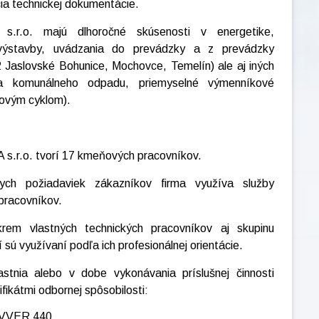
cia technickej dokumentácie.
s.r.o. majú dlhoročné skúsenosti v energetike,
 výstavby, uvádzania do prevádzky a z prevádzky
-2 Jaslovské Bohunice, Mochovce, Temelín) ale aj iných
vňa komunálneho odpadu, priemyselné výmenníkové
novým cyklom).
s.r.o. tvorí 17 kmeňových pracovníkov.
nych požiadaviek zákazníkov firma využíva služby
pracovníkov.
rem vlastných technických pracovníkov aj skupinu
 sú využívaní podľa ich profesionálnej orientácie.
stnia alebo v dobe vykonávania príslušnej činnosti
fikátmi odbornej spôsobilosti:
E VVER 440,