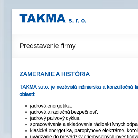
Prejsť
na
TAKMA
obsah
konzultačná
firma
Predstavenie firmy
zameraná
na
jadrovú
energetiku
ZAMERANIE A HISTÓRIA
TAKMA s.r.o. je nezávislá inžinierska a konzultačná
oblasti:
jadrová energetika,
jadrová a radiačná bezpečnosť,
jadrový palivový cyklus,
spracovávanie a skladovanie rádioaktívnych odpa
klasická energetika, paroplynové elektrárne, koto
uvádzanie do prevádzky priemyselných investičnýc